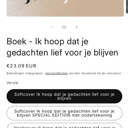
M
Media
2
1
o
openen
van
1
/
2
i
in
m
modaal
Boek - Ik hoop dat je
gedachten lief voor je blijven
Normale
€23.09 EUR
prijs
Belastingen inbegrepen.
Verzendkosten
worden berekend bij de checkout.
Versie
Softcover Ik hoop dat je gedachten lief voor je
blijven
Softcover Ik hoop dat je gedachten lief voor je
blijven SPECIAL EDITION met ondertekening
Hardcover Ik hoop dat je gedachten lief voor je