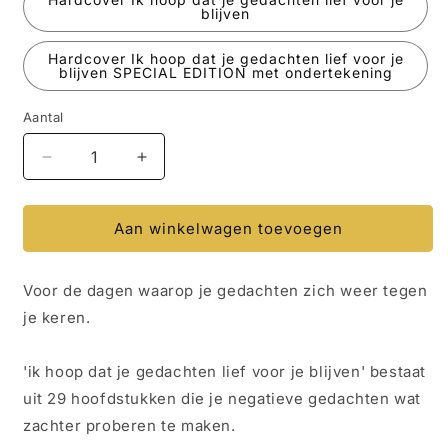
blijven
Hardcover Ik hoop dat je gedachten lief voor je
blijven SPECIAL EDITION met ondertekening
Aantal
Aantal
Aantal
Aantal
verlagen
verhogen
voor
voor
Boek
Boek
Aan winkelwagen toevoegen
-
-
Ik
Ik
Voor de dagen waarop je gedachten zich weer tegen
hoop
hoop
dat
dat
je keren.
je
je
gedachten
gedachten
'ik hoop dat je gedachten lief voor je blijven' bestaat
lief
lief
voor
voor
uit 29 hoofdstukken die je negatieve gedachten wat
je
je
zachter proberen te maken.
blijven
blijven